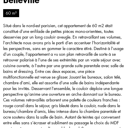
Belleville
60 m²
Situé dans le nord-est parisien, cet appartement de 60 m2 était
constitué d’une enfilade de petites pièces mono-orientées, toutes
desservies par un long couloir aveugle. En retravaillant ses volumes,
l’architecte nous avons pris le parti d’en accentuer l’horizontalité et
les perspectives, sans en gommer le caractère étiré. Destiné à l’usage
d’un couple, l’appartement a vu son plan retravaillé de sorte à se
retrouver polarisé à l’une de ses extrémités par un vaste séjour avec
cuisine ouverte, à l’autre par une grande suite parentale avec salle de
bains et dressing. Entre ces deux espaces, une pièce
multifonctionnelle est venue se glisser. Jouant les bureaux, salon télé,
chambre d’ami, elle est assortie d’une salle de bains indépendante
pour les invités. Desservant l’ensemble, le couloir déploie une longue
perspective qu’anime une ouverture en arche donnant sur le bureau.
Ces volumes retravaillés arborent une palette de couleurs franches :
rouge corail dans le séjour, gris bleuté dans le couloir, nude dans le
bureau/chambre d’amis, bleu intense dans la chambre parentale et
ocre soutenu dans la salle de bain. Autant de teintes qui conversent
entre elles sans s’écraser et subliment au passage le choix du MDF