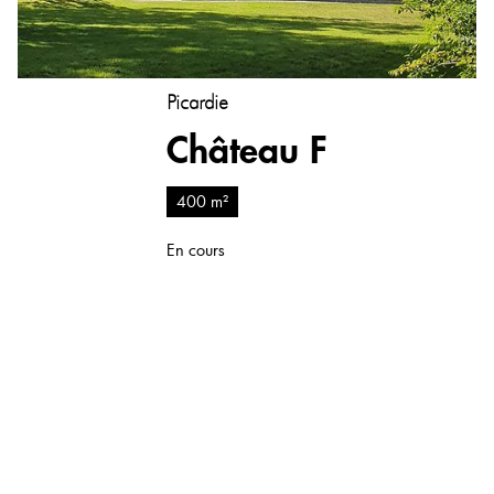
Picardie
Château F
400 m²
En cours